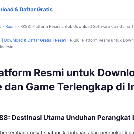
nload & Daftar Gratis
s
›
Resmi
›
RK88: Platform Resmi untuk Download Software dan Game Te
8 | Download & Daftar Gratis
›
Resmi
›
RK88: Platform Resmi untuk Down
donesia
latform Resmi untuk Downl
 dan Game Terlengkap di I
88: Destinasi Utama Unduhan Perangkat 
g berkembang pesat saat ini, kebutuhan akan perangkat lun