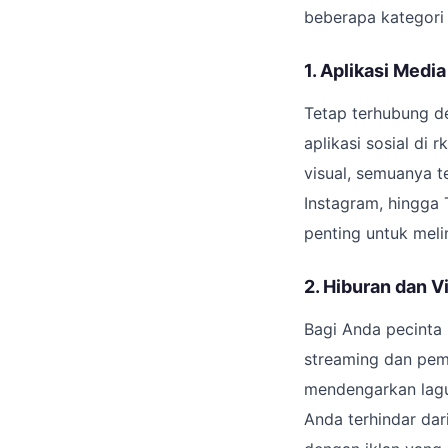
beberapa kategori 
1. Aplikasi Medi
Tetap terhubung de
aplikasi sosial di 
visual, semuanya t
Instagram, hingga
penting untuk meli
2. Hiburan dan 
Bagi Anda pecinta 
streaming dan pemu
mendengarkan lagu
Anda terhindar dar