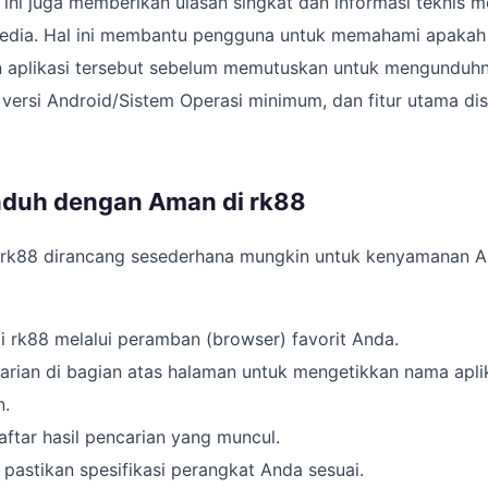
rm ini juga memberikan ulasan singkat dan informasi teknis 
sedia. Hal ini membantu pengguna untuk memahami apakah
 aplikasi tersebut sebelum memutuskan untuk mengunduhn
e, versi Android/Sistem Operasi minimum, dan fitur utama di
duh dengan Aman di rk88
 rk88 dirancang sesederhana mungkin untuk kenyamanan An
mi rk88 melalui peramban (browser) favorit Anda.
arian di bagian atas halaman untuk mengetikkan nama apli
n.
 daftar hasil pencarian yang muncul.
 pastikan spesifikasi perangkat Anda sesuai.