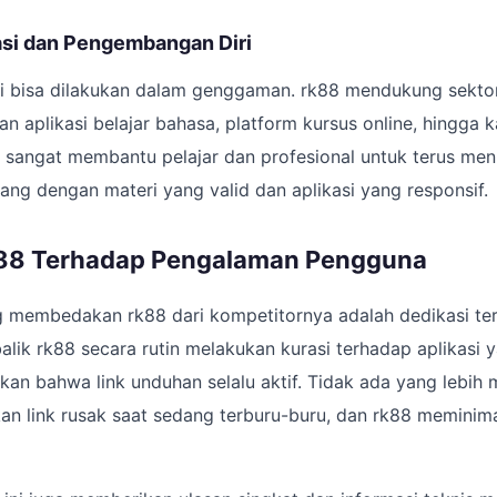
kasi dan Pengembangan Diri
ini bisa dilakukan dalam genggaman. rk88 mendukung sekto
 aplikasi belajar bahasa, platform kursus online, hingga k
ni sangat membantu pelajar dan profesional untuk terus meni
ang dengan materi yang valid dan aplikasi yang responsif.
88 Terhadap Pengalaman Pengguna
ng membedakan rk88 dari kompetitornya adalah dedikasi t
alik rk88 secara rutin melakukan kurasi terhadap aplikasi 
kan bahwa link unduhan selalu aktif. Tidak ada yang lebih
 link rusak saat sedang terburu-buru, dan rk88 meminimali