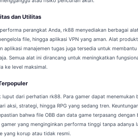
 mengganggu atau risiko pencurian akun.
itas dan Utilitas
erforma perangkat Anda, rk88 menyediakan berbagai alat u
engelola file, hingga aplikasi VPN yang aman. Alat produkti
n aplikasi manajemen tugas juga tersedia untuk membantu 
saja. Semua alat ini dirancang untuk meningkatkan fungsion
a ke level maksimal.
Terpopuler
k luput dari perhatian rk88. Para gamer dapat menemukan 
ari aksi, strategi, hingga RPG yang sedang tren. Keuntun
epastian bahwa file OBB dan data game terpasang dengan b
gi gamer yang menginginkan performa tinggi tanpa adanya 
le yang korup atau tidak resmi.