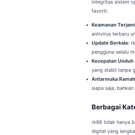
integritas sistem 
favorit:
Keamanan Terjami
antivirus terbaru 
Update Berkala:
rk
pengguna selalu me
Kecepatan Unduh 
yang stabil tanpa 
Antarmuka Ramah
siapa saja, bahka
Berbagai Kat
rk88 tidak hanya b
digital yang lengk