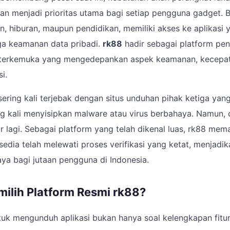
n menjadi prioritas utama bagi setiap pengguna gadget. B
n, hiburan, maupun pendidikan, memiliki akses ke aplikasi 
ga keamanan data pribadi.
rk88
hadir sebagai platform pen
 terkemuka yang mengedepankan aspek keamanan, kecepat
i.
ring kali terjebak dengan situs unduhan pihak ketiga yang 
ng kali menyisipkan malware atau virus berbahaya. Namun,
ir lagi. Sebagai platform yang telah dikenal luas, rk88 me
rsedia telah melewati proses verifikasi yang ketat, menjadik
ya bagi jutaan pengguna di Indonesia.
lih Platform Resmi rk88?
uk mengunduh aplikasi bukan hanya soal kelengkapan fitur,