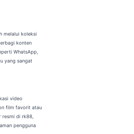
 melalui koleksi
 berbagi konten
seperti WhatsApp,
ru yang sangat
kasi video
 film favorit atau
resmi di rk88,
galaman pengguna