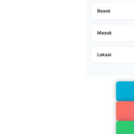
Resmi
Masuk
Lokasi