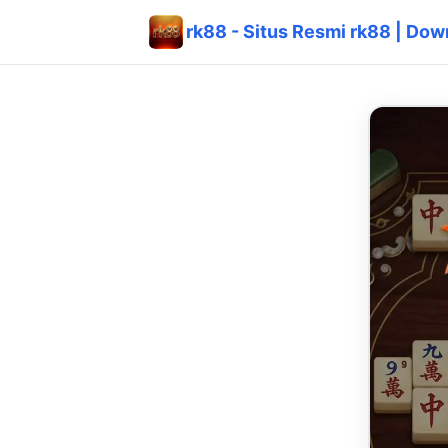
rk88 - Situs Resmi rk88 | Dow