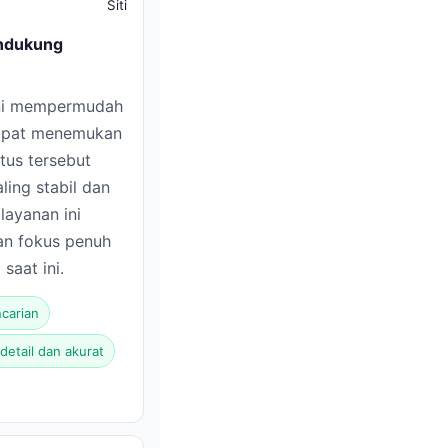
Siti
endukung
 ini mempermudah
 dapat menemukan
tus tersebut
ling stabil dan
layanan ini
n fokus penuh
saat ini.
carian
 detail dan akurat