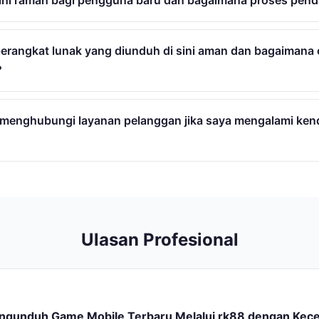
 ini ramah bagi pengguna baru dan bagaimana proses pen
rangkat lunak yang diunduh di sini aman dan bagaimana 
?
menghubungi layanan pelanggan jika saya mengalami kend
Ulasan Profesional
gunduh Game Mobile Terbaru Melalui rk88 dengan Kece