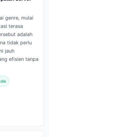
i genre, mulai
asi terasa
ersebut adalah
na tidak perlu
ni jauh
ng efisien tanpa
kala