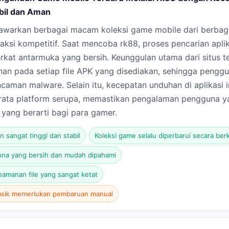
bil dan Aman
nawarkan berbagai macam koleksi game mobile dari berbaga
aksi kompetitif. Saat mencoba rk88, proses pencarian aplik
berkat antarmuka yang bersih. Keunggulan utama dari situs t
nan pada setiap file APK yang disediakan, sehingga penggu
caman malware. Selain itu, kecepatan unduhan di aplikasi i
rata platform serupa, memastikan pengalaman pengguna ya
yang berarti bagi para gamer.
 sangat tinggi dan stabil
Koleksi game selalu diperbarui secara ber
na yang bersih dan mudah dipahami
keamanan file yang sangat ketat
asik memerlukan pembaruan manual