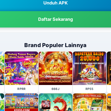
Unduh APK
Daftar Sekarang
Brand Populer Lainnya
RPRR
666J
RP55