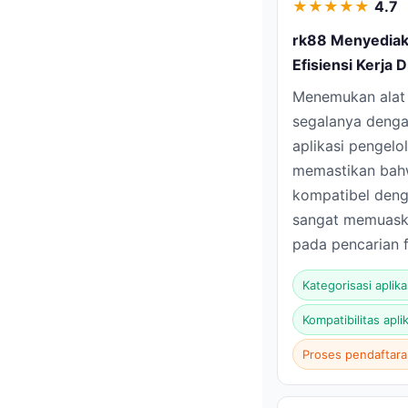
★
★
★
★
★
4.7
rk88 Menyediaka
Efisiensi Kerja 
Menemukan alat p
segalanya denga
aplikasi pengelo
memastikan bahwa
kompatibel denga
sangat memuask
pada pencarian f
Kategorisasi aplik
Kompatibilitas apl
Proses pendaftara