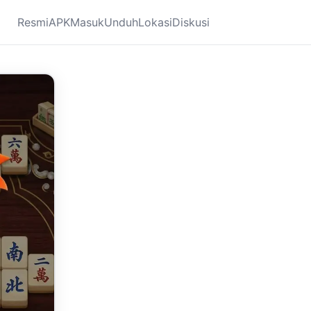
Resmi
APK
Masuk
Unduh
Lokasi
Diskusi