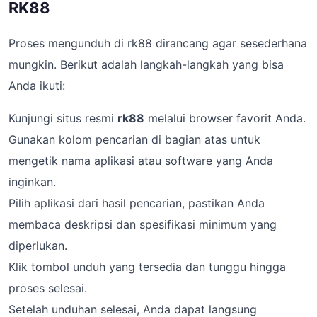
RK88
Proses mengunduh di rk88 dirancang agar sesederhana
mungkin. Berikut adalah langkah-langkah yang bisa
Anda ikuti:
Kunjungi situs resmi
rk88
melalui browser favorit Anda.
Gunakan kolom pencarian di bagian atas untuk
mengetik nama aplikasi atau software yang Anda
inginkan.
Pilih aplikasi dari hasil pencarian, pastikan Anda
membaca deskripsi dan spesifikasi minimum yang
diperlukan.
Klik tombol unduh yang tersedia dan tunggu hingga
proses selesai.
Setelah unduhan selesai, Anda dapat langsung