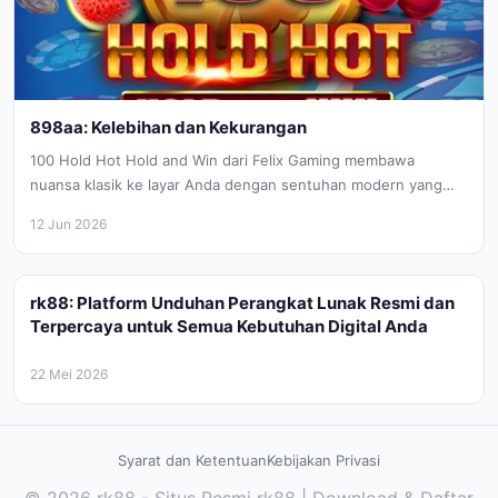
898aa: Kelebihan dan Kekurangan
100 Hold Hot Hold and Win dari Felix Gaming membawa
nuansa klasik ke layar Anda dengan sentuhan modern yang
menyegarkan....
12 Jun 2026
rk88: Platform Unduhan Perangkat Lunak Resmi dan
Terpercaya untuk Semua Kebutuhan Digital Anda
22 Mei 2026
Syarat dan Ketentuan
Kebijakan Privasi