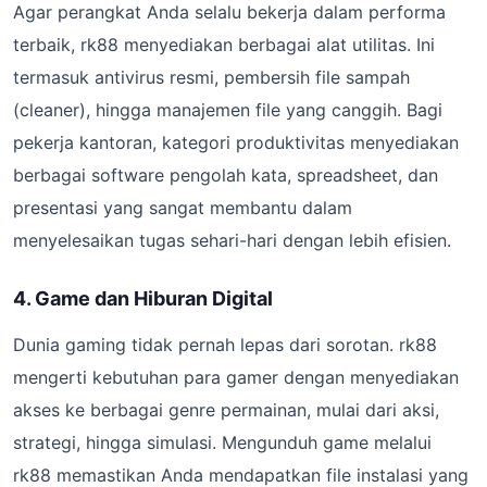
Agar perangkat Anda selalu bekerja dalam performa
terbaik, rk88 menyediakan berbagai alat utilitas. Ini
termasuk antivirus resmi, pembersih file sampah
(cleaner), hingga manajemen file yang canggih. Bagi
pekerja kantoran, kategori produktivitas menyediakan
berbagai software pengolah kata, spreadsheet, dan
presentasi yang sangat membantu dalam
menyelesaikan tugas sehari-hari dengan lebih efisien.
4. Game dan Hiburan Digital
Dunia gaming tidak pernah lepas dari sorotan. rk88
mengerti kebutuhan para gamer dengan menyediakan
akses ke berbagai genre permainan, mulai dari aksi,
strategi, hingga simulasi. Mengunduh game melalui
rk88 memastikan Anda mendapatkan file instalasi yang