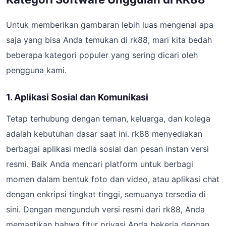
Untuk memberikan gambaran lebih luas mengenai apa
saja yang bisa Anda temukan di rk88, mari kita bedah
beberapa kategori populer yang sering dicari oleh
pengguna kami.
1. Aplikasi Sosial dan Komunikasi
Tetap terhubung dengan teman, keluarga, dan kolega
adalah kebutuhan dasar saat ini. rk88 menyediakan
berbagai aplikasi media sosial dan pesan instan versi
resmi. Baik Anda mencari platform untuk berbagi
momen dalam bentuk foto dan video, atau aplikasi chat
dengan enkripsi tingkat tinggi, semuanya tersedia di
sini. Dengan mengunduh versi resmi dari rk88, Anda
memastikan bahwa fitur privasi Anda bekerja dengan