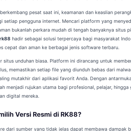
g berkembang pesat saat ini, keamanan dan keaslian perang
gi setiap pengguna internet. Mencari platform yang menyed
man bukanlah perkara mudah di tengah banyaknya situs pi
rk88
hadir sebagai solusi terpercaya bagi masyarakat Ind
 cepat dan aman ke berbagai jenis software terbaru.
r situs unduhan biasa. Platform ini dirancang untuk memb
s, memastikan setiap file yang diunduh bebas dari malwar
aling mutakhir dari aplikasi favorit Anda. Dengan antarmu
ah menjadi rujukan utama bagi profesional, pelajar, hingg
n digital mereka.
lih Versi Resmi di RK88?
e dari sumber yang tidak jelas dapat membawa dampak b