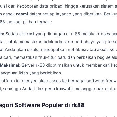
lai dari kebocoran data pribadi hingga kerusakan sistem ak
n aspek
resmi
dalam setiap layanan yang diberikan. Berik
8 menjadi pilihan terbaik:
n:
Setiap aplikasi yang diunggah di rk88 melalui proses p
at untuk memastikan tidak ada skrip berbahaya yang ters
a:
Anda akan selalu mendapatkan notifikasi atau akses ke v
 cari, memastikan fitur-fitur baru dan perbaikan bug selalu
Maksimal:
Server rk88 dioptimalkan untuk memberikan ke
gangguan iklan yang berlebihan.
latform ini menyediakan akses ke berbagai software free
l, sehingga Anda tidak perlu khawatir melanggar hak cipta.
egori Software Populer di rk88