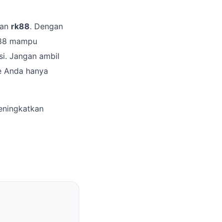
ran
rk88
. Dengan
rk88 mampu
si. Jangan ambil
e Anda hanya
meningkatkan