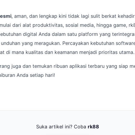
resmi
, aman, dan lengkap kini tidak lagi sulit berkat kehadi
mulai dari alat produktivitas, sosial media, hingga game, 
butuhan digital Anda dalam satu platform yang terintegra
us unduhan yang meragukan. Percayakan kebutuhan softwar
t di mana kualitas dan keamanan menjadi prioritas utama.
rang juga dan temukan ribuan aplikasi terbaru yang siap 
hiburan Anda setiap hari!
Suka artikel ini? Coba
rk88