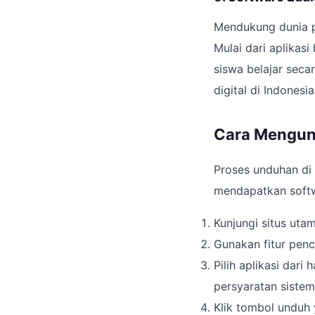
Mendukung dunia p
Mulai dari aplikas
siswa belajar seca
digital di Indonesia
Cara Mengun
Proses unduhan di 
mendapatkan softw
Kunjungi situs uta
Gunakan fitur penc
Pilih aplikasi dar
persyaratan sistem
Klik tombol unduh