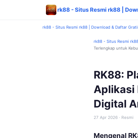
rk88 - Situs Resmi rk88 | Dow
rk88 - Situs Resmi rk88 | Download & Daftar Grati
rk88 - Situs Resmi rk8
Terlengkap untuk Kebu
RK88: P
Aplikasi
Digital 
27 Apr 2026
· Resmi
Mengenal RK