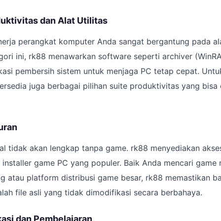
ktivitas dan Alat Utilitas
erja perangkat komputer Anda sangat bergantung pada alat
gori ini, rk88 menawarkan software seperti archiver (WinR
ikasi pembersih sistem untuk menjaga PC tetap cepat. Unt
tersedia juga berbagai pilihan suite produktivitas yang bisa
uran
tal tidak akan lengkap tanpa game. rk88 menyediakan akse
 installer game PC yang populer. Baik Anda mencari game 
g atau platform distribusi game besar, rk88 memastikan ba
ah file asli yang tidak dimodifikasi secara berbahaya.
kasi dan Pembelajaran