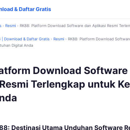
nload & Daftar Gratis
s
›
Resmi
›
RK88: Platform Download Software dan Aplikasi Resmi Terle
8 | Download & Daftar Gratis
›
Resmi
›
RK88: Platform Download Software
tuhan Digital Anda
latform Download Software
 Resmi Terlengkap untuk K
Anda
88: Destinasi Utama Unduhan Software R