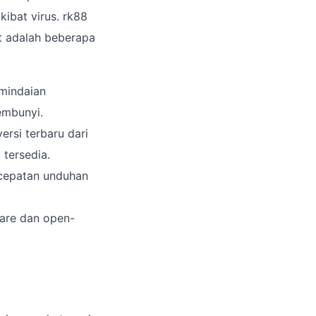
ibat virus. rk88
ut adalah beberapa
emindaian
embunyi.
ersi terbaru dari
 tersedia.
cepatan unduhan
ware dan open-