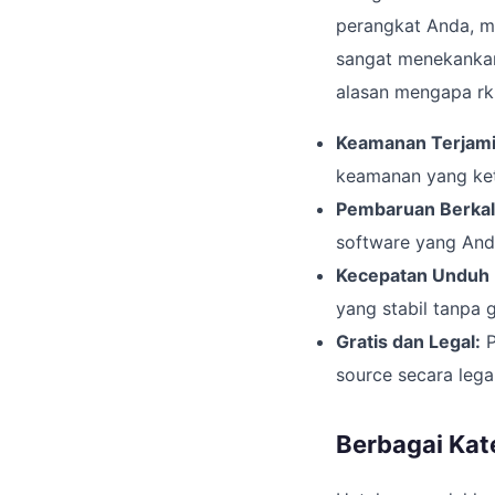
perangkat Anda, mu
sangat menekanka
alasan mengapa rk8
Keamanan Terjami
keamanan yang ket
Pembaruan Berkal
software yang Anda
Kecepatan Unduh 
yang stabil tanpa 
Gratis dan Legal:
P
source secara lega
Berbagai Kat