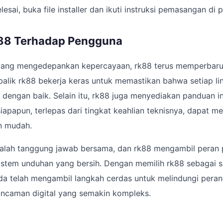
esai, buka file installer dan ikuti instruksi pemasangan di
88 Terhadap Pengguna
yang mengedepankan kepercayaan, rk88 terus memperbaru
i balik rk88 bekerja keras untuk memastikan bahwa setiap l
i dengan baik. Selain itu, rk88 juga menyediakan panduan in
iapapun, terlepas dari tingkat keahlian teknisnya, dapat 
n mudah.
alah tanggung jawab bersama, dan rk88 mengambil peran 
stem unduhan yang bersih. Dengan memilih rk88 sebagai 
da telah mengambil langkah cerdas untuk melindungi peran
ancaman digital yang semakin kompleks.