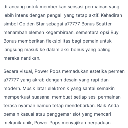
dirancang untuk memberikan sensasi permainan yang
lebih intens dengan pengali yang tetap aktif. Kehadiran
simbol Golden Star sebagai a77777 Bonus Scatter
menambah elemen kegembiraan, sementara opsi Buy
Bonus memberikan fleksibilitas bagi pemain untuk
langsung masuk ke dalam aksi bonus yang paling
mereka nantikan.
Secara visual, Power Pops memadukan estetika permen
a77777 yang akrab dengan desain yang rapi dan
modern. Musik latar elektronik yang santai semakin
memperkuat suasana, membuat setiap sesi permainan
terasa nyaman namun tetap mendebarkan. Baik Anda
pemain kasual atau penggemar slot yang mencari
mekanik unik, Power Pops menyajikan perpaduan