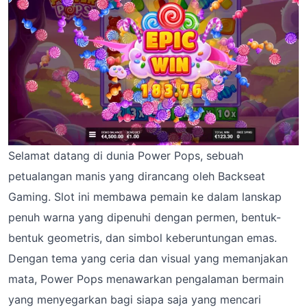
Selamat datang di dunia Power Pops, sebuah
petualangan manis yang dirancang oleh Backseat
Gaming. Slot ini membawa pemain ke dalam lanskap
penuh warna yang dipenuhi dengan permen, bentuk-
bentuk geometris, dan simbol keberuntungan emas.
Dengan tema yang ceria dan visual yang memanjakan
mata, Power Pops menawarkan pengalaman bermain
yang menyegarkan bagi siapa saja yang mencari